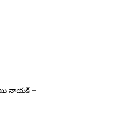
ాబు నాయక్ –