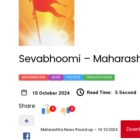
Sevabhoomi – Maharash
MAHARASHTRA
NEWS
POLITICS
TRENDING NEWS
Read Time:
5 Second
10 October 2024
Share
0
0
Downl
Maharashtra News Round-up – 10-10-2024