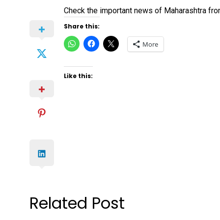
Check the important news of Maharashtra f
Share this:
Click
Click
Click
More
to
to
to
share
share
share
on
on
on
WhatsApp
Facebook
X
(Opens
(Opens
(Opens
Like this:
in
in
in
new
new
new
window)
window)
window)
Related Post