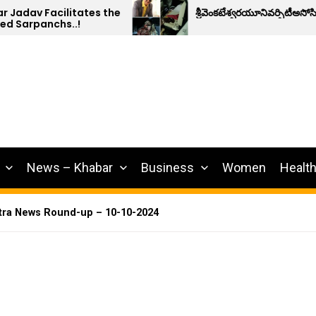
cilitates the
శ్రీవెంకటేశ్వరయూనివర్సిటీఅసోసియేట్ప్రొఫె
hs..!
News – Khabar
Business
Women
Healt
ra News Round-up – 10-10-2024