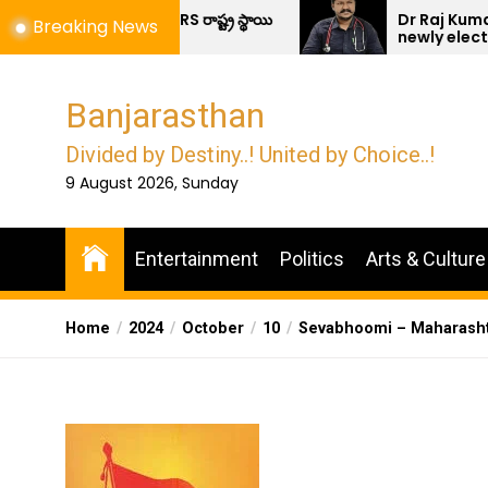
Skip
రక్షా సమితి-BDRS రాష్ట్ర స్థాయి
Dr Raj Kumar Jadav Fa
Breaking News
newly elected Sarpanc
to
the
content
Banjarasthan
Divided by Destiny..! United by Choice..!
9 August 2026, Sunday
Entertainment
Politics
Arts & Culture
Home
2024
October
10
Sevabhoomi – Maharasht