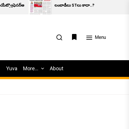
సర్అనుమానాస్పదమృతి.
లంబాడీలు STలు కాదా..?
Menu
h
Yuva
More…
About