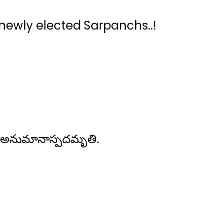
 newly elected Sarpanchs..!
ెసర్అనుమానాస్పదమృతి.