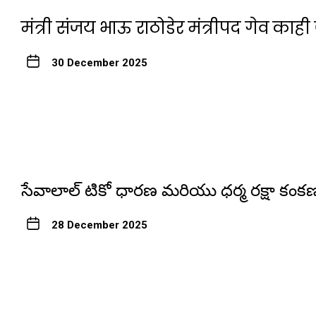
मंत्री संजय भाऊ राठोडेर मंत्रीपद गेव 
30 December 2025
సేవాలాల్ టికో ధారణ మరియు ధర్మ రక్షా కం
28 December 2025