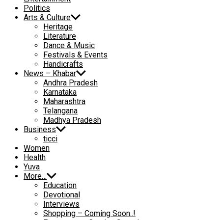
Politics
Arts & Culture
Heritage
Literature
Dance & Music
Festivals & Events
Handicrafts
News – Khabar
Andhra Pradesh
Karnataka
Maharashtra
Telangana
Madhya Pradesh
Business
ticci
Women
Health
Yuva
More…
Education
Devotional
Interviews
Shopping – Coming Soon..!