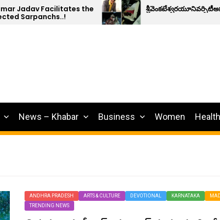
 Jadav Facilitates the
శ్రీవెంకటేశ్వరయూనివర్సిటీఅసోస
d Sarpanchs..!
News – Khabar
Business
Women
Healt
ANDHRA PRADESH
ARTS & CULTURE
DEVOTIONAL
KARNATAKA
MAD
TRENDING NEWS