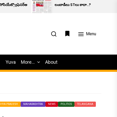
ియేట్ప్రొఫెసర్అనుమానాస్పదమృతి.
లంబాడీలు STలు కాదా..?
Menu
h
Yuva
More…
About
HYA PRADESH
MAHARASHTRA
NEWS
POLITICS
TELANGANA