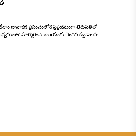
ేత
థీరాం బావాజీకి ప్రపంచంలోనే ప్రప్రథమంగా తిరుపతిలో
ణధ్వనులతో మార్మోగింది. ఆలయంకు చెందిన కట్టడాలను