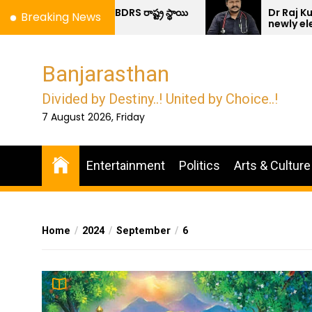
Skip
బంజారా ధర్మ రక్షా సమితి-BDRS రాష్ట్ర స్థాయి
Dr Raj Kumar
Breaking News
సమావేశం.
newly electe
to
the
content
Banjarasthan
Divided by Destiny..! United by Choice..!
7 August 2026, Friday
Entertainment
Politics
Arts & Culture
Home
2024
September
6