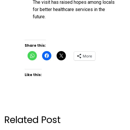
The visit has raised hopes among locals
for better healthcare services in the
future.
Share this:
Click
Click
Click
More
to
to
to
share
share
share
on
on
on
WhatsApp
Facebook
X
(Opens
(Opens
(Opens
Like this:
in
in
in
new
new
new
window)
window)
window)
Related Post