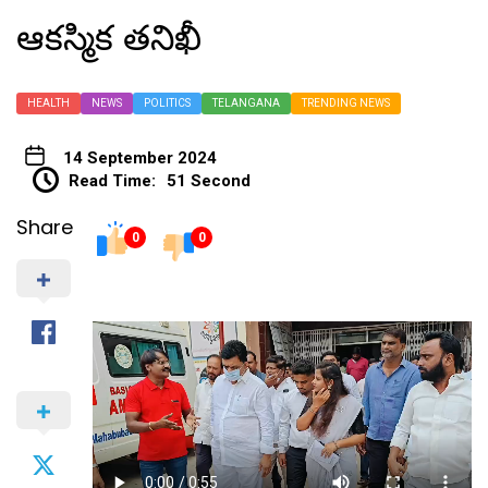
ఆకస్మిక తనిఖీ
HEALTH
NEWS
POLITICS
TELANGANA
TRENDING NEWS
14 September 2024
Read Time:
51 Second
Share
0
0