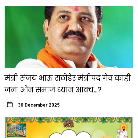
मंत्री संजय भाऊ राठोडेर मंत्रीपद गेव काही
जना ओन समाज ध्यान आवच…?
30 December 2025