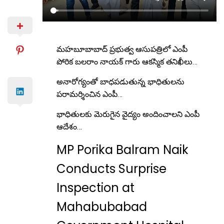
మహబూబాబాద్ ప్రభుత్వ ఆసుపత్రిలో ఎంపీ
పోరిక బలరాం నాయక్ గారు ఆకస్మిక తనిఖీలు…
అనారోగ్యంతో బాధపడుతున్న భాధితులను
పరామర్శించిన ఎంపీ…
భాధితులకు మెరుగైన వైద్యం అందించాలని ఎంపీ
ఆదేశం…
MP Porika Balram Naik
Conducts Surprise
Inspection at
Mahabubabad