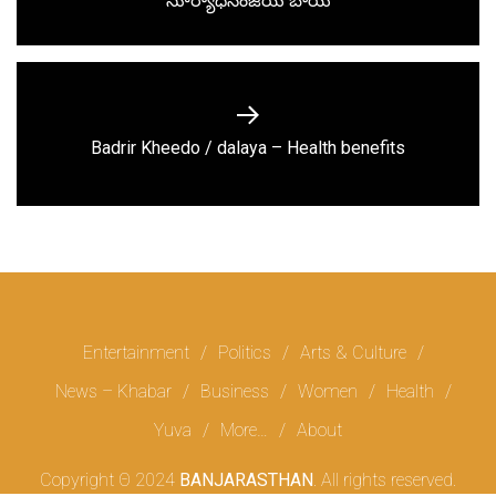
సూర్యాధనంజయ్ బాయి
post:
Next
Badrir Kheedo / dalaya – Health benefits
post:
Entertainment
Politics
Arts & Culture
News – Khabar
Business
Women
Health
Yuva
More…
About
Copyright Θ 2024
BANJARASTHAN
. All rights reserved.