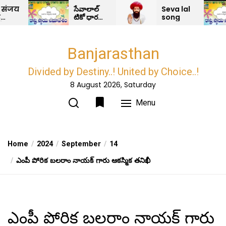
Skip
సేవాలాల్
Seva lal
టికో ధారణ
song
to
మరియు
the
ధర్మ రక్షా
కంకణం –
content
Banjarasthan
BDRS
Divided by Destiny..! United by Choice..!
8 August 2026, Saturday
Menu
Home
2024
September
14
ఎంపీ పోరిక బలరాం నాయక్ గారు ఆకస్మిక తనిఖీ
ఎంపీ పోరిక బలరాం నాయక్ గారు