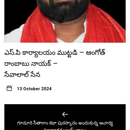
ఎస్.పి కార్యాలయం ముట్టడి – ఆంగోత్
రాంబాబు నాయక్ –
సేవాలాల్ సేన
13 October 2024
Post
navigation
గూడూరి సీతారాం కథా పురస్కారం అందుకున్న ఆచార్య
Previous