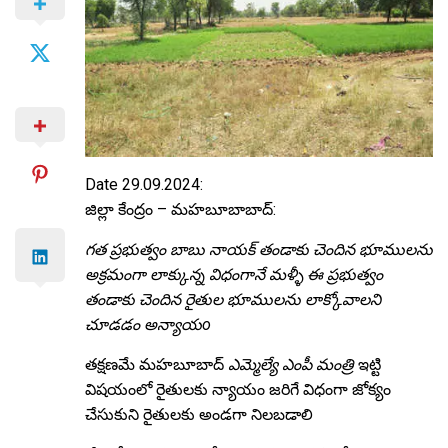
Date 29.09.2024:
జిల్లా కేంద్రం – మహబూబాబాద్:
గత ప్రభుత్వం బాబు నాయక్ తండాకు చెందిన భూములను
అక్రమంగా లాక్కున్న విధంగానే మళ్ళీ ఈ ప్రభుత్వం
తండాకు చెందిన రైతుల భూములను లాక్కోవాలని
చూడడం అన్యాయo
తక్షణమే మహబూబాద్
ఎమ్మెల్యే ఎంపీ మంత్రి
ఇట్టి
విషయంలో రైతులకు న్యాయం జరిగే విధంగా జోక్యం
చేసుకుని రైతులకు అండగా నిలబడాలి