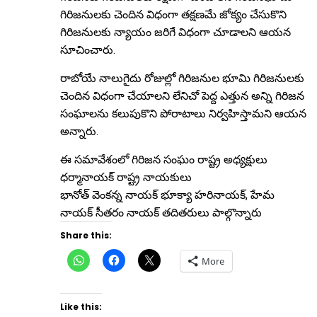
గిరిజనులకు చెందిన విధంగా తక్షణమే జోక్యం చేసుకొని
గిరిజనులకు న్యాయం జరిగే విధంగా చూడాలని ఆయన
సూచించారు.
రాబోయే నాలుగైదు రోజుల్లో గిరిజనుల భూమి గిరిజనులకు
చెందిన విధంగా చేయాలని లేనిచో పెద్ద ఎత్తున అన్ని గిరిజన
సంఘాలను కలుపుకొని పోరాటాలు నిర్వహిస్తామని ఆయన
అన్నారు.
ఈ సమావేశంలో గిరిజన సంఘం రాష్ట్ర అధ్యక్షులు
ధర్మానాయక్ రాష్ట్ర నాయకులు
భానోత్ వెంకన్న నాయక్ భూక్యా హరినాయక్, హేమ
నాయక్ సీతరం నాయక్ తదితరులు పాల్గొన్నారు
Share this:
Click
Click
Click
More
to
to
to
share
share
share
on
on
on
WhatsApp
Facebook
X
(Opens
(Opens
(Opens
Like this:
in
in
in