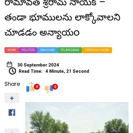
రామావత్ శ్రీరామ్ నాయక్ –
తండా భూములను లాక్కోవాలని
చూడడం అన్యాయo
NEWS
POLITICS
SANGHAS
TELANGANA
TRENDING NEWS
30 September 2024
Read Time:
4 Minute, 21 Second
Share
0
0