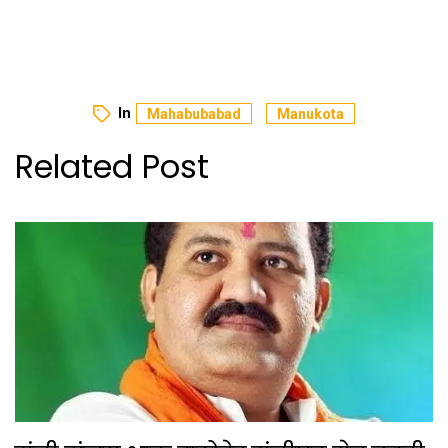
new
new
new
window)
window)
window)
In
Mahabubabad
Manukota
Related Post