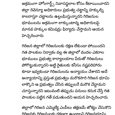
అక్రమంగా హోంగార్డ్స్ నివాసస్థలాల కోసం కేటాయించారని
జిల్లా రెవెన్యూ అధికారులు ప్రభుత్వ చట్టాన్ని హక్కుల్ని
కాలరాస్తూ చట్టాలను ఉల్లంఘిస్తున్నారని గిరిజనుల
భూములను అక్రమంగా లాక్కుంటాన్న అధికారులపై
మానవ హక్కుల కమిషన్లు ఫిర్యాదు చేస్తామని ఆయన
హెచ్చరించారు.
గిరిజన జిల్లాలో గిరిజనులకు రక్షణ లేకుండా పోయిందని
గత పాలకుల నిర్వాకం వల్ల ఈ జిల్లాలో వందల ఎకరాల
భూములు ప్రభుత్వ కార్యాలయాల పేరుతో గిరిజనులు
పోగొట్టుకున్నారని అట్టి రైతులకు కనీసం నష్టపరిహారం
కూడా ఇవ్వకుండా గిరిజనులను అన్యాయం చేశారని అదే
అన్యాయాన్ని ప్రస్తుత ప్రభుత్వం మరొకసారి గిరిజన భూమి
లాక్కొని ఆ ప్రభుత్వం చేసిన తప్పులనే మరొక చేద్దామని
చూస్తున్నారని ఇటువంటి తప్పుడు పనులు కనుక చేస్తే గత
పాలకుల పట్టిన గతే పడుతుందని ఆయన హెచ్చరించారు.
జిల్లాలో గిరిజన ఎమ్మెల్యే ఎంపీలు తక్షణమే జోక్యం చేసుకొని
గిరిజనకు గిరిజనులకు రక్షణగా ఉండాలని గిరిజనభూమి