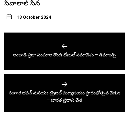
సేవాలాల్ సేన
13 October 2024
Post
navigation
Previous
లంబాడి ప్రజా సంఘాల రౌండ్ టేబుల్ సమావేశం – డిమాండ్స్
post:
నంగార భవన్ మరియు ట్రైబల్ మ్యూజియం ప్రారంభోత్సవ వేడుక
Next
– భారత ప్రధాని చేత
post: