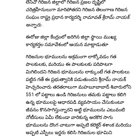
లేనిచో గిరిజన జిల్లాలో గిరిజన ప్రజల దృష్టిలో
చరిత్రహీనులుగా మారిపోతరని గిరిజన తెలంగాణ గిరిజన
సంఘం రాష్ట్ర ప్రధాన కార్యదర్శి
రామావత్ శ్రీరామ్ నాయక్
అన్నారు
.
ఈరోజు జిల్లా కేంద్రంలో జరిగిన జిల్లా స్థాయి ముఖ్య
కార్యకర్తల సమావేశంలో ఆయన మాట్లాడుతూ
గిరిజనుల భూములను అక్రమంగా లాక్కోవడం గత
పాలకులకు, మరియు ఈ పాలకులకు పరిపాటగా
మిగిలిందని గిరిజన భూములను లాక్కుంటే గత పాలకులు
పట్టిన గతే ఈ ప్రభుత్వానికి పడుతుందని శ్రీరామ్ నాయక్
హెచ్చరించారు తరతరాలుగా మహబూబాబాద్ శివారులోని
551 లో పట్టాలు ఉండి గిరిజనులు తమకు పట్టాలు కలిగి
ఉన్న భూములపై ఆధారపడి వ్యవసాయం చేసుకుంటూ
జీవనం కొనసాగిస్తున్నారని అట్టి భూములను ఎటువంటి
నోటీసులు ఏమీ లేకుండా వారికున్న అరకొర సాగు
భూములను దొంగ చాటుగా అప్పటి కలెక్టర్ శశాంక మరియు
అప్పటి ఎస్పీలు ఇద్దరు కలిసి గిరిజనుల భూమిని