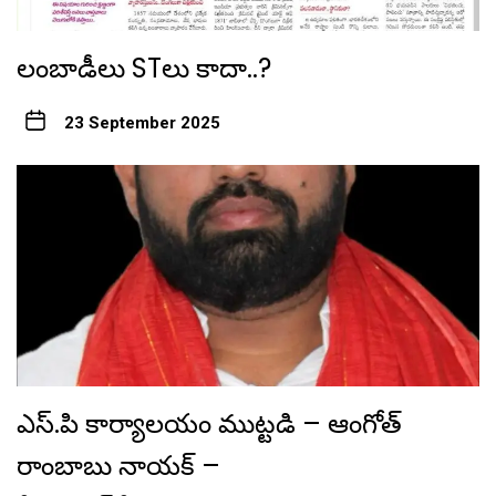
లంబాడీలు STలు కాదా..?
23 September 2025
ఎస్.పి కార్యాలయం ముట్టడి – ఆంగోత్
రాంబాబు నాయక్ –