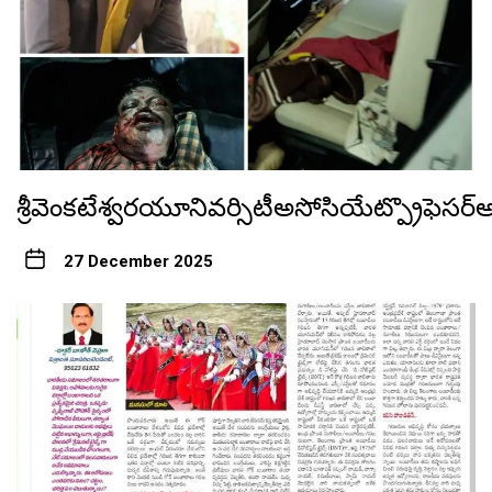
శ్రీవెంకటేశ్వరయూనివర్సిటీఅసోసియేట్ప్రొఫెస
27 December 2025