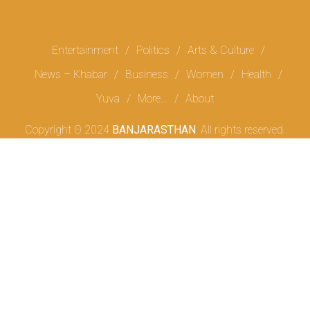
Entertainment
Politics
Arts & Culture
News – Khabar
Business
Women
Health
Yuva
More…
About
Copyright Θ 2024
BANJARASTHAN
. All rights reserved.