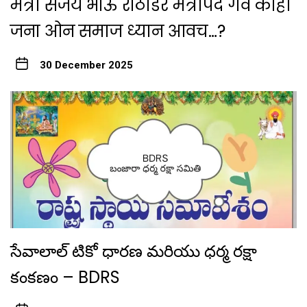
मंत्री संजय भाऊ राठोडेर मंत्रीपद गेव काही
जना ओन समाज ध्यान आवच…?
30 December 2025
సేవాలాల్ టికో ధారణ మరియు ధర్మ రక్షా
కంకణం – BDRS