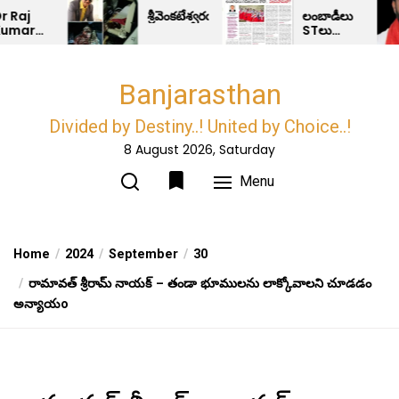
Skip
శ్రీవెంకటేశ్వరయూనివర్సిటీఅసోసియేట్ప్రొఫెసర్అనుమానాస్ప
లంబాడీలు
STలు
to
కాదా..?
the
ates
content
Banjarasthan
d
chs..!
Divided by Destiny..! United by Choice..!
8 August 2026, Saturday
Menu
Home
2024
September
30
రామావత్ శ్రీరామ్ నాయక్ – తండా భూములను లాక్కోవాలని చూడడం
అన్యాయo